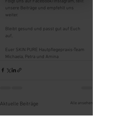
Folgt uns auf Facebook/Instagram, teilt 
unsere Beiträge und empfehlt uns 
weiter. 
Bleibt gesund und passt gut auf Euch 
auf, 
Euer SKIN PURE Hautpflegepraxis-Team
Michaela, Petra und Amina
Alle ansehen
Aktuelle Beiträge