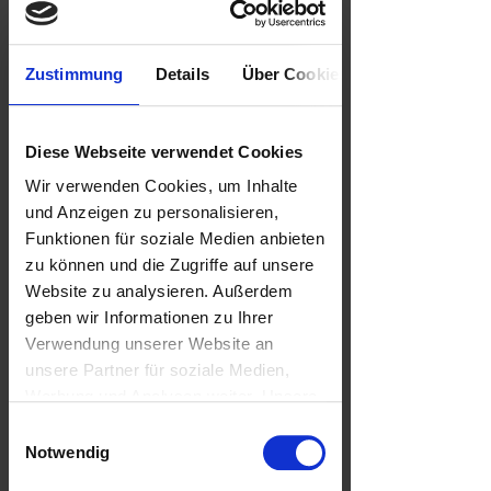
Zustimmung
Details
Über Cookies
Liebe Kunden und Freunde, 
Diese Webseite verwendet Cookies
nach Beschluss der Landesregierung 
Wir verwenden Cookies, um Inhalte
müssen wir vom 02.11.2020-
und Anzeigen zu personalisieren,
30.11.2020 leider wieder schließen! 
Funktionen für soziale Medien anbieten
zu können und die Zugriffe auf unsere
Danke für Euer Vertrauen, Eure 
Website zu analysieren. Außerdem
Unterstützung und Treue in den letzten 
geben wir Informationen zu Ihrer
Monaten, in denen wir ergänzend zu 
Verwendung unserer Website an
unserem üblichen hohen 
unsere Partner für soziale Medien,
Hygienestandard weitere COVID 19 
Werbung und Analysen weiter. Unsere
Hygiene-Maßnahmen konsequent und 
Partner führen diese Informationen
Einwilligungsauswahl
pflichtbewusst für Eure und unsere 
möglicherweise mit weiteren Daten
Notwendig
Gesundheit umgesetzt haben. 
zusammen, die Sie ihnen bereitgestellt